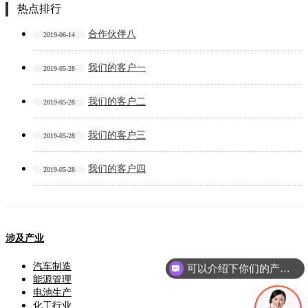
热点排行
合作伙伴八
2019-06-14
我们的客户一
2019-05-28
我们的客户二
2019-05-28
我们的客户三
2019-05-28
我们的客户四
2019-05-28
涉及产业
汽车制造
可以介绍下你们的产品么
能源管理
电池生产
化工行业